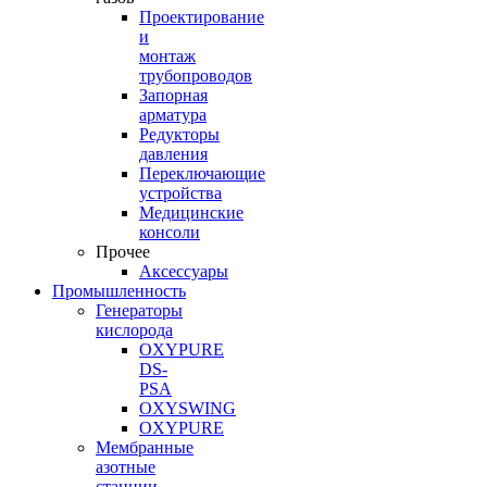
Проектирование
и
монтаж
трубопроводов
Запорная
арматура
Редукторы
давления
Переключающие
устройства
Медицинские
консоли
Прочее
Аксессуары
Промышленность
Генераторы
кислорода
OXYPURE
DS-
PSA
OXYSWING
OXYPURE
Мембранные
азотные
станции