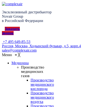
Эксклюзивный дистрибьютор
Novair Group
в Российской Федерации
Заказать
звонок
+7 495 649-85-53
Россия, Москва, Ходынский бульвар, д.5, корп.4
sales@complexair.com
Меню
≡
╳
Медицина
Производство
медицинских
газов
Производство
медицинского
кислорода
Производство
медицинского
воздуха
Производство