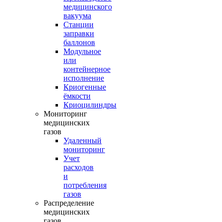
медицинского
вакуума
Станции
заправки
баллонов
Модульное
или
контейнерное
исполнение
Криогенные
ёмкости
Криоцилиндры
Мониторинг
медицинских
газов
Удаленный
мониторинг
Учет
расходов
и
потребления
газов
Распределение
медицинских
газов