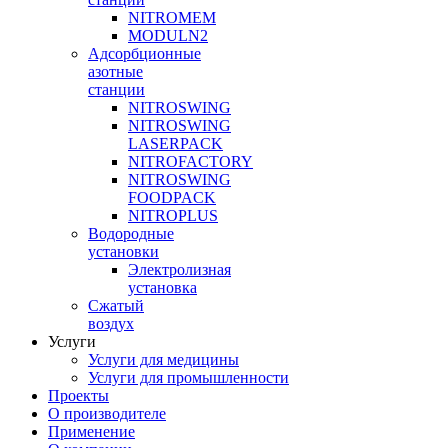
NITROMEM
MODULN2
Адсорбционные
азотные
станции
NITROSWING
NITROSWING
LASERPACK
NITROFACTORY
NITROSWING
FOODPACK
NITROPLUS
Водородные
установки
Электролизная
установка
Сжатый
воздух
Услуги
Услуги для медицины
Услуги для промышленности
Проекты
О производителе
Применение