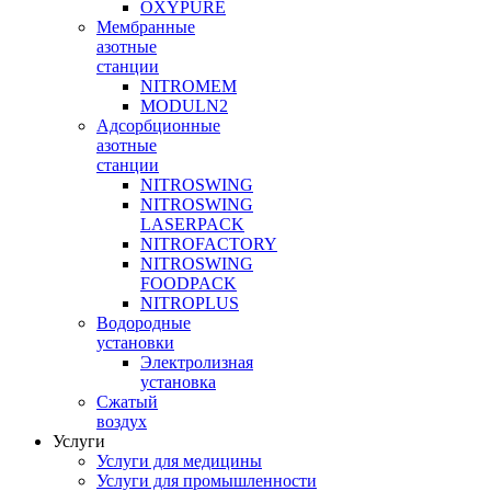
OXYPURE
Мембранные
азотные
станции
NITROMEM
MODULN2
Адсорбционные
азотные
станции
NITROSWING
NITROSWING
LASERPACK
NITROFACTORY
NITROSWING
FOODPACK
NITROPLUS
Водородные
установки
Электролизная
установка
Сжатый
воздух
Услуги
Услуги для медицины
Услуги для промышленности