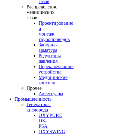
газов
Распределение
медицинских
газов
Проектирование
и
монтаж
трубопроводов
Запорная
арматура
Редукторы
давления
Переключающие
устройства
Медицинские
консоли
Прочее
Аксессуары
Промышленность
Генераторы
кислорода
OXYPURE
DS-
PSA
OXYSWING