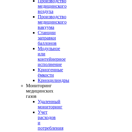
Производство
медицинского
воздуха
Производство
медицинского
вакуума
Станции
заправки
баллонов
Модульное
или
контейнерное
исполнение
Криогенные
ёмкости
Криоцилиндры
Мониторинг
медицинских
газов
Удаленный
мониторинг
Учет
расходов
и
потребления