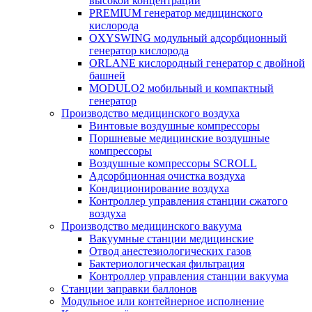
высокой концентрации
PREMIUM
генератор медицинского
кислорода
OXYSWING
модульный адсорбционный
генератор кислорода
ORLANE
кислородный генератор с двойной
башней
MODULO2
мобильный и компактный
генератор
Производство медицинского воздуха
Винтовые воздушные компрессоры
Поршневые медицинские воздушные
компрессоры
Воздушные компрессоры SCROLL
Адсорбционная очистка воздуха
Кондиционирование воздуха
Контроллер управления станции сжатого
воздуха
Производство медицинского вакуума
Вакуумные станции медицинские
Отвод анестезиологических газов
Бактериологическая фильтрация
Контроллер управления станции вакуума
Станции заправки баллонов
Модульное или контейнерное исполнение