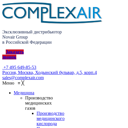
Эксклюзивный дистрибьютор
Novair Group
в Российской Федерации
Заказать
звонок
+7 495 649-85-53
Россия, Москва, Ходынский бульвар, д.5, корп.4
sales@complexair.com
Меню
≡
╳
Медицина
Производство
медицинских
газов
Производство
медицинского
кислорода