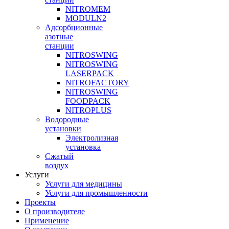
NITROMEM
MODULN2
Адсорбционные
азотные
станции
NITROSWING
NITROSWING
LASERPACK
NITROFACTORY
NITROSWING
FOODPACK
NITROPLUS
Водородные
установки
Электролизная
установка
Сжатый
воздух
Услуги
Услуги для медицины
Услуги для промышленности
Проекты
О производителе
Применение