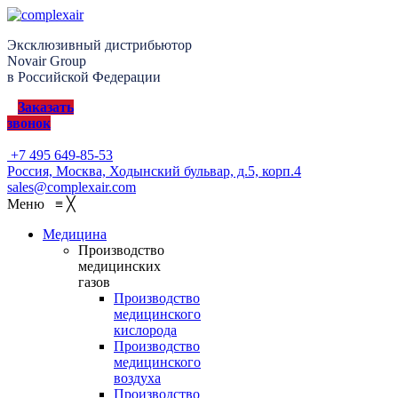
Эксклюзивный дистрибьютор
Novair Group
в Российской Федерации
Заказать
звонок
+7 495 649-85-53
Россия, Москва, Ходынский бульвар, д.5, корп.4
sales@complexair.com
Меню
≡
╳
Медицина
Производство
медицинских
газов
Производство
медицинского
кислорода
Производство
медицинского
воздуха
Производство