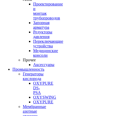
Проектирование
и
монтаж
трубопроводов
Запорная
арматура
Редукторы
давления
Переключающие
устройства
Медицинские
консоли
Прочее
Аксессуары
Промышленность
Генераторы
кислорода
OXYPURE
DS-
PSA
OXYSWING
OXYPURE
Мембранные
азотные
станции