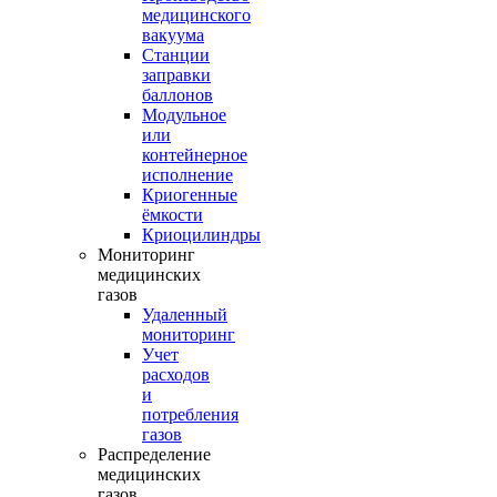
медицинского
вакуума
Станции
заправки
баллонов
Модульное
или
контейнерное
исполнение
Криогенные
ёмкости
Криоцилиндры
Мониторинг
медицинских
газов
Удаленный
мониторинг
Учет
расходов
и
потребления
газов
Распределение
медицинских
газов