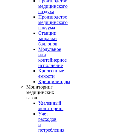
Производство
медицинского
воздуха
Производство
медицинского
вакуума
Станции
заправки
баллонов
Модульное
или
контейнерное
исполнение
Криогенные
ёмкости
Криоцилиндры
Мониторинг
медицинских
газов
Удаленный
мониторинг
Учет
расходов
и
потребления