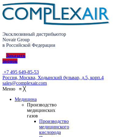
Эксклюзивный дистрибьютор
Novair Group
в Российской Федерации
Заказать
звонок
+7 495 649-85-53
Россия, Москва, Ходынский бульвар, д.5, корп.4
sales@complexair.com
Меню
≡
╳
Медицина
Производство
медицинских
газов
Производство
медицинского
кислорода