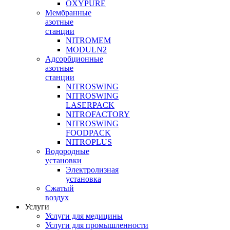
OXYPURE
Мембранные
азотные
станции
NITROMEM
MODULN2
Адсорбционные
азотные
станции
NITROSWING
NITROSWING
LASERPACK
NITROFACTORY
NITROSWING
FOODPACK
NITROPLUS
Водородные
установки
Электролизная
установка
Сжатый
воздух
Услуги
Услуги для медицины
Услуги для промышленности