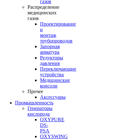
газов
Распределение
медицинских
газов
Проектирование
и
монтаж
трубопроводов
Запорная
арматура
Редукторы
давления
Переключающие
устройства
Медицинские
консоли
Прочее
Аксессуары
Промышленность
Генераторы
кислорода
OXYPURE
DS-
PSA
OXYSWING