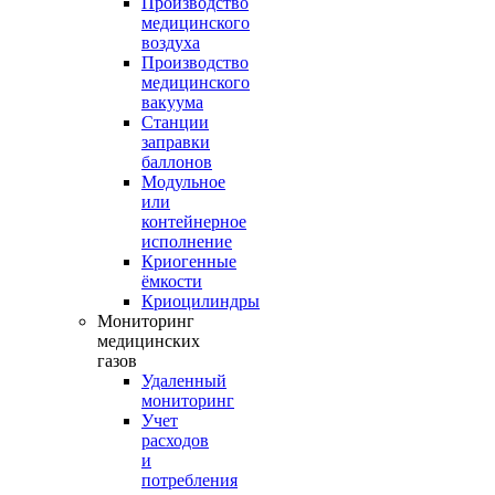
Производство
медицинского
воздуха
Производство
медицинского
вакуума
Станции
заправки
баллонов
Модульное
или
контейнерное
исполнение
Криогенные
ёмкости
Криоцилиндры
Мониторинг
медицинских
газов
Удаленный
мониторинг
Учет
расходов
и
потребления