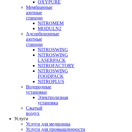
OXYPURE
Мембранные
азотные
станции
NITROMEM
MODULN2
Адсорбционные
азотные
станции
NITROSWING
NITROSWING
LASERPACK
NITROFACTORY
NITROSWING
FOODPACK
NITROPLUS
Водородные
установки
Электролизная
установка
Сжатый
воздух
Услуги
Услуги для медицины
Услуги для промышленности