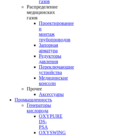
газов
Распределение
медицинских
газов
Проектирование
и
монтаж
трубопроводов
Запорная
арматура
Редукторы
давления
Переключающие
устройства
Медицинские
консоли
Прочее
Аксессуары
Промышленность
Генераторы
кислорода
OXYPURE
DS-
PSA
OXYSWING