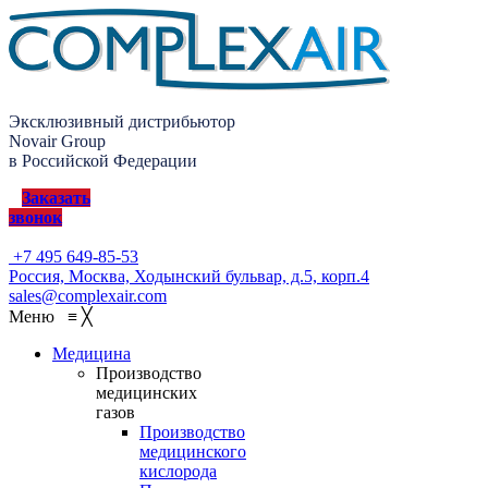
Эксклюзивный дистрибьютор
Novair Group
в Российской Федерации
Заказать
звонок
+7 495 649-85-53
Россия, Москва, Ходынский бульвар, д.5, корп.4
sales@complexair.com
Меню
≡
╳
Медицина
Производство
медицинских
газов
Производство
медицинского
кислорода