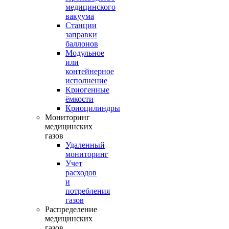
медицинского
вакуума
Станции
заправки
баллонов
Модульное
или
контейнерное
исполнение
Криогенные
ёмкости
Криоцилиндры
Мониторинг
медицинских
газов
Удаленный
мониторинг
Учет
расходов
и
потребления
газов
Распределение
медицинских
газов