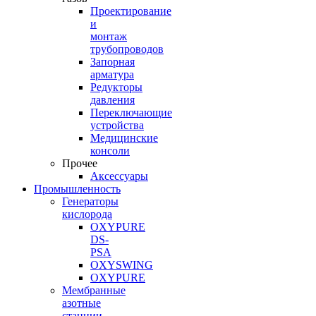
Проектирование
и
монтаж
трубопроводов
Запорная
арматура
Редукторы
давления
Переключающие
устройства
Медицинские
консоли
Прочее
Аксессуары
Промышленность
Генераторы
кислорода
OXYPURE
DS-
PSA
OXYSWING
OXYPURE
Мембранные
азотные
станции