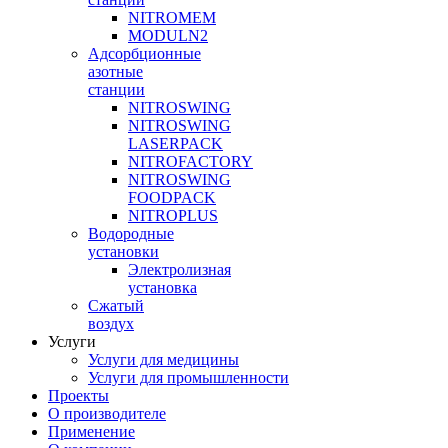
NITROMEM
MODULN2
Адсорбционные
азотные
станции
NITROSWING
NITROSWING
LASERPACK
NITROFACTORY
NITROSWING
FOODPACK
NITROPLUS
Водородные
установки
Электролизная
установка
Сжатый
воздух
Услуги
Услуги для медицины
Услуги для промышленности
Проекты
О производителе
Применение