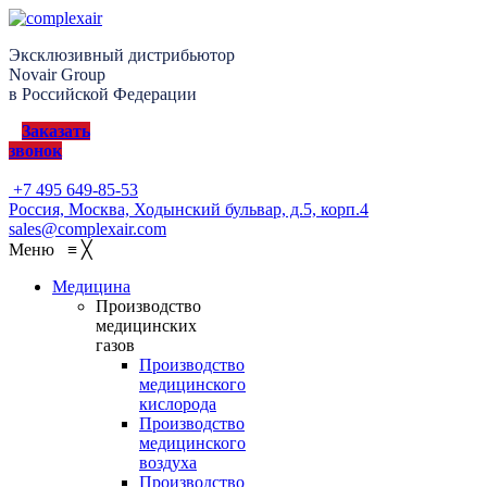
Эксклюзивный дистрибьютор
Novair Group
в Российской Федерации
Заказать
звонок
+7 495 649-85-53
Россия, Москва, Ходынский бульвар, д.5, корп.4
sales@complexair.com
Меню
≡
╳
Медицина
Производство
медицинских
газов
Производство
медицинского
кислорода
Производство
медицинского
воздуха
Производство