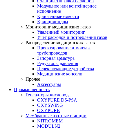
Станции заправки баллонов
Модульное или контейнерное
исполнение
Криогенные ёмкости
Криоцилиндры
Мониторинг медицинских газов
Удаленный мониторинг
Учет расходов и потребления газов
Распределение медицинских газов
Проектирование и монтаж
трубопроводов
Запорная арматура
Редукторы давления
Переключающие устройства
Медицинские консоли
Прочее
Аксессуары
Промышленность
Генераторы кислорода
OXYPURE DS-PSA
OXYSWING
OXYPURE
Мембранные азотные станции
NITROMEM
MODULN2