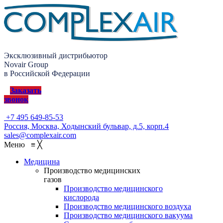
Эксклюзивный дистрибьютор
Novair Group
в Российской Федерации
Заказать
звонок
+7 495 649-85-53
Россия, Москва, Ходынский бульвар, д.5, корп.4
sales@complexair.com
Меню
≡
╳
Медицина
Производство медицинских
газов
Производство медицинского
кислорода
Производство медицинского воздуха
Производство медицинского вакуума